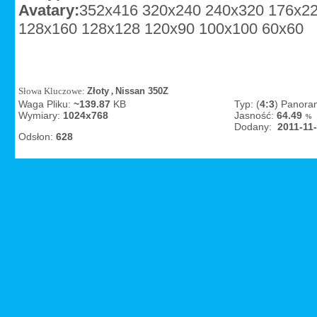
Avatary:
352x416
320x240
240x320
176x2
128x160
128x128
120x90
100x100
60x60
Słowa Kluczowe:
Złoty
,
Nissan 350Z
Waga Pliku:
~139.87
KB
Typ: (
4:3
) Panora
Wymiary:
1024x768
Jasność:
64.49
%
Dodany:
2011-11
Odsłon:
628