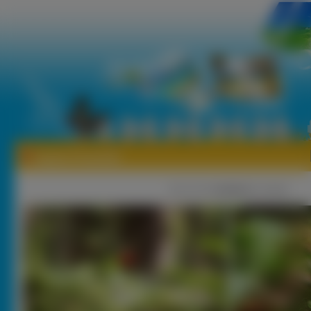
Tapety Poziomki
1
|
2 |
3 |
nastęna
[ Losuj ]