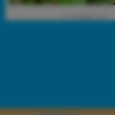
1
|
2 |
3 |
nastęna
[ Losuj ]